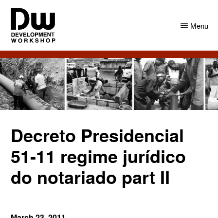
Skip
Skip
to
to
Menu
main
primary
content
sidebar
DW
Development
Angola
Workshop
Angola
Decreto Presidencial
51-11 regime jurídico
do notariado part II
March 23, 2011