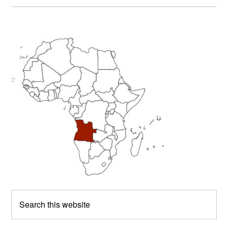
Primary
Sidebar
Search
this
website