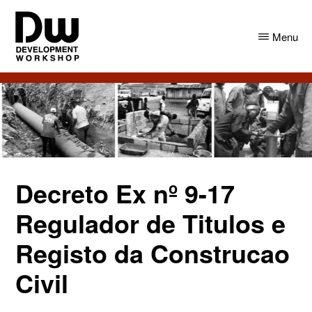
Skip
Skip
to
to
Menu
main
primary
content
sidebar
DW
Development
Angola
Workshop
Angola
Decreto Ex nº 9-17
Regulador de Titulos e
Registo da Construcao
Civil