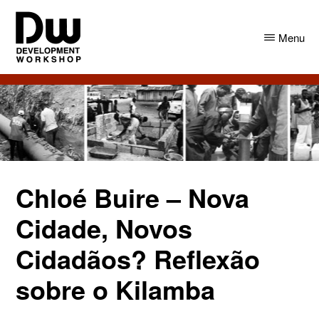
Skip
Skip
to
to
Menu
main
primary
content
sidebar
DW
Development
Angola
Workshop
Angola
Chloé Buire – Nova
Cidade, Novos
Cidadãos? Reflexão
sobre o Kilamba