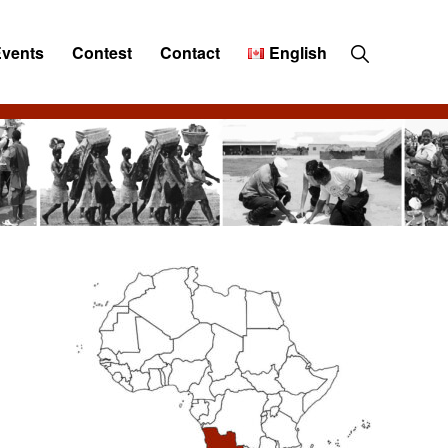
Show
Events
Contest
Contact
English
Search
Primary
Sidebar