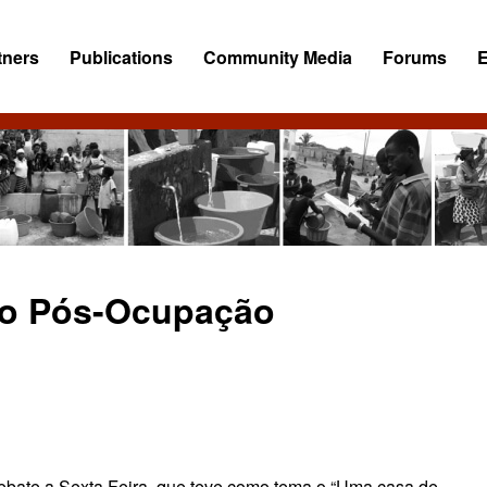
tners
Publications
Community Media
Forums
o Pós-Ocupação
ebate a Sexta Feira, que teve como tema o “Uma casa de