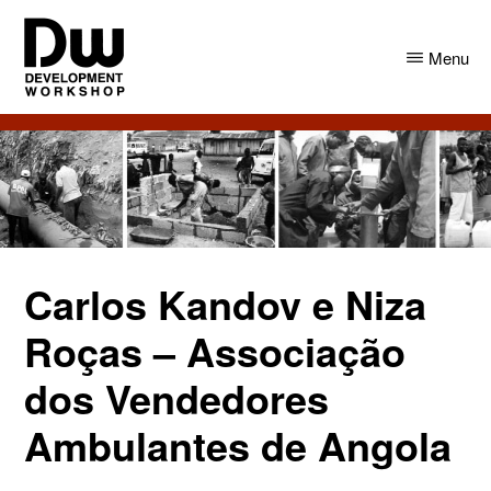
Skip
Skip
to
to
Menu
main
primary
content
sidebar
DW
Development
Angola
Workshop
Angola
Carlos Kandov e Niza
Roças – Associação
dos Vendedores
Ambulantes de Angola