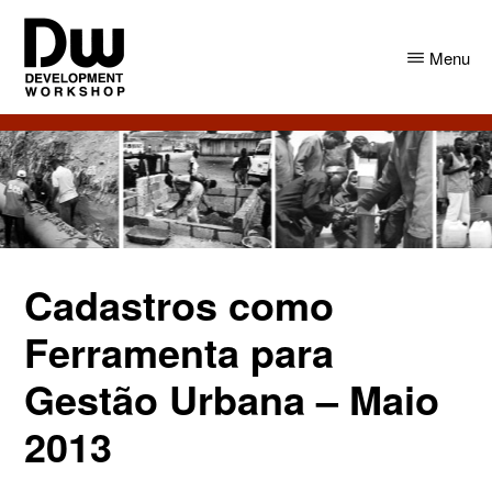
Skip
Skip
to
to
Menu
main
primary
content
sidebar
DW
Development
Angola
Workshop
Angola
Cadastros como
Ferramenta para
Gestão Urbana – Maio
2013