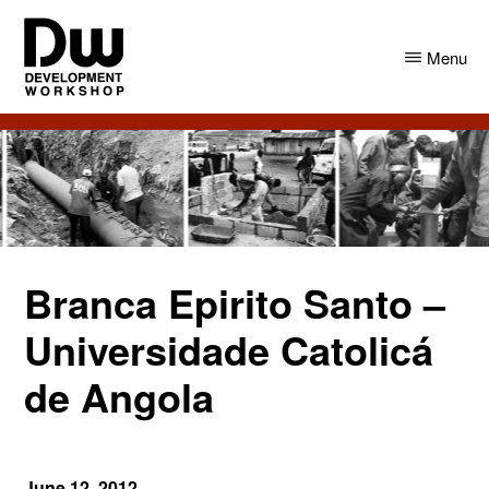
Skip
Skip
to
to
Menu
main
primary
content
sidebar
DW
Development
Angola
Workshop
Angola
Branca Epirito Santo –
Universidade Catolicá
de Angola
June 12, 2012