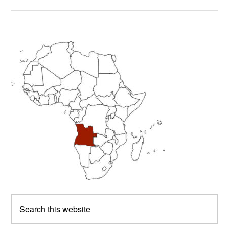
Primary
Sidebar
Search
this