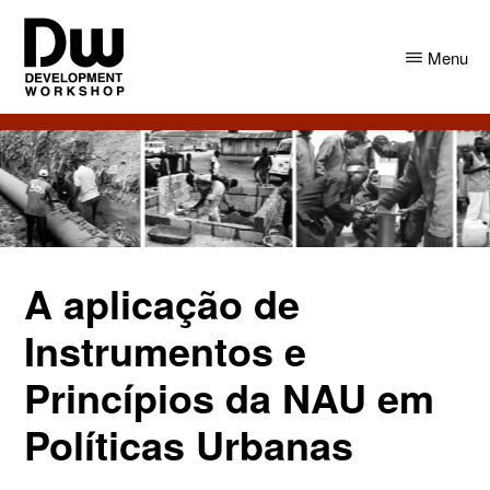
Skip
Skip
to
to
Menu
main
primary
content
sidebar
DW
Development
Angola
Workshop
Angola
A aplicação de
Instrumentos e
Princípios da NAU em
Políticas Urbanas