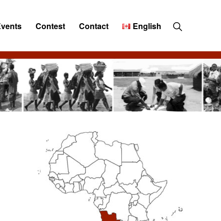
Show
Events
Contest
Contact
English
Search
Primary
Sidebar