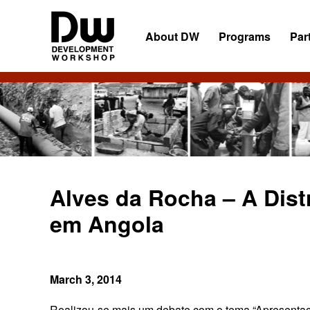
Skip
Skip
Skip
to
to
to
About DW
Programs
Par
primary
main
primary
navigation
content
sidebar
DW
Development
Angola
Workshop
Angola
Alves da Rocha – A Dis
em Angola
March 3, 2014
Realizou-se mais um debate com o tema “Apresentaç