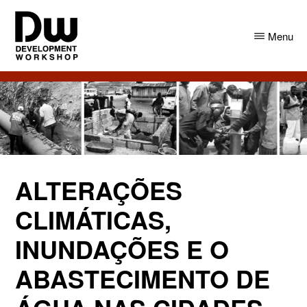
Skip
Skip
to
to
Menu
main
primary
content
sidebar
DW
Development
Angola
Workshop
Angola
ALTERAÇÕES
CLIMÁTICAS,
INUNDAÇÕES E O
ABASTECIMENTO DE