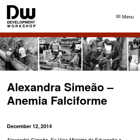
Skip
Skip
to
to
Menu
main
primary
content
sidebar
DW
Development
Angola
Workshop
Angola
Alexandra Simeão –
Anemia Falciforme
December 12, 2014
Alexandra Simeão, Ex-Vice-Ministra da Educação e