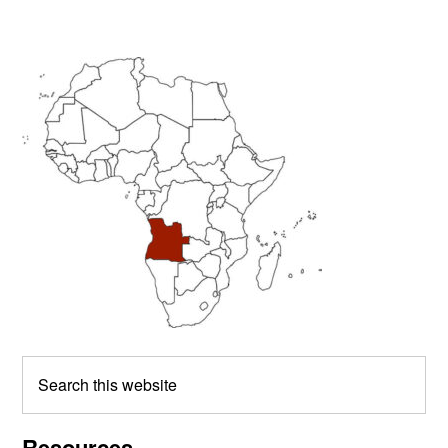
Primary
Sidebar
Search
this
website
Resources