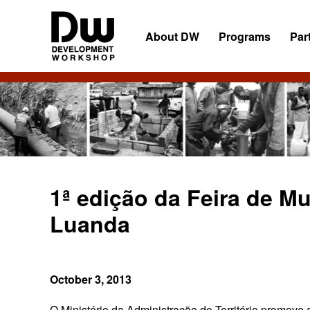
Skip
Skip
Skip
to
to
to
About DW
Programs
Par
primary
main
primary
navigation
content
sidebar
DW
Development
Angola
Workshop
Angola
1ª edição da Feira de M
Luanda
October 3, 2013
O Ministério da Administração do Território promove a