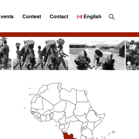
Show
Events
Contest
Contact
English
Search
Primary
Sidebar