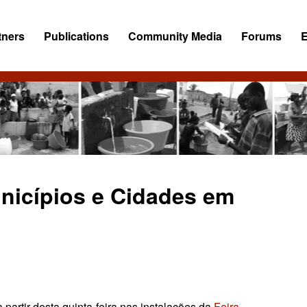
tners
Publications
Community Media
Forums
unicípios e Cidades em
 partir desta quinta-feira nas instalações da
Feira