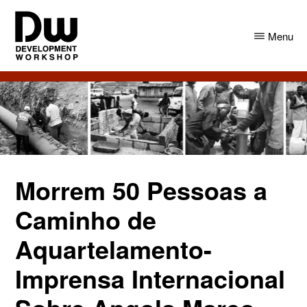
Skip
Skip
to
to
Menu
main
primary
content
sidebar
DW
Development
Angola
Workshop
Angola
Morrem 50 Pessoas a
Caminho de
Aquartelamento-
Imprensa Internacional