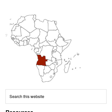
Primary
Sidebar
Search
this
website