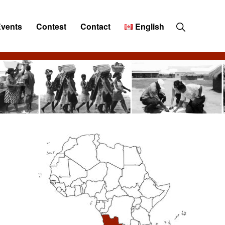
Show
Events
Contest
Contact
English
Search
Primary
Sidebar