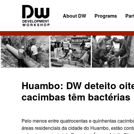
Skip
Skip
Skip
to
to
to
About DW
Programs
Par
primary
main
primary
navigation
content
sidebar
DW
Development
Angola
Workshop
Angola
Huambo: DW deteito oit
cacimbas têm bactérias
Pelo menos entre quatrocentas e quinhentas cacimba
áreas residenciais da cidade do Huambo, estão con