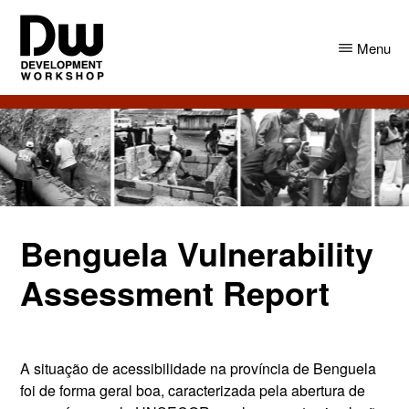
Skip
Skip
to
to
Menu
main
primary
content
sidebar
DW
Development
Angola
Workshop
Angola
Benguela Vulnerability
Assessment Report
A situação de acessibilidade na província de Benguela
foi de forma geral boa, caracterizada pela abertura de