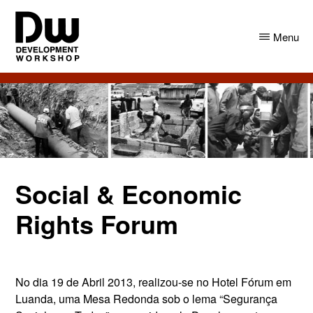
Skip
Skip
to
to
Menu
main
primary
content
sidebar
DW
Development
Angola
Workshop
Angola
Social & Economic
Rights Forum
No dia 19 de Abril 2013, realizou-se no Hotel Fórum em
Luanda, uma Mesa Redonda sob o lema “Segurança