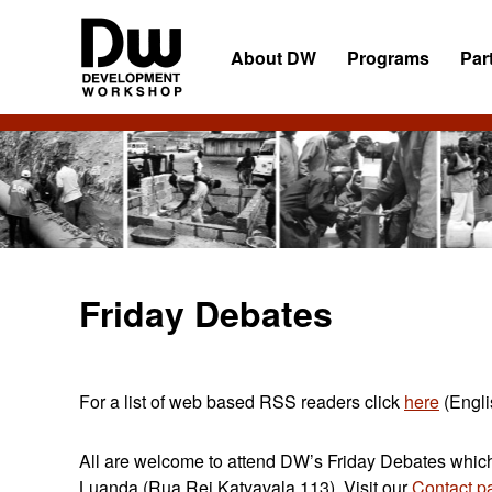
Skip
Skip
Skip
to
to
to
About DW
Programs
Par
primary
main
primary
navigation
content
sidebar
DW
Development
Angola
Workshop
Angola
Friday Debates
For a list of web based RSS readers click
here
(Engli
All are welcome to attend DW’s Friday Debates which 
Luanda (Rua Rei Katyavala 113). Visit our
Contact p