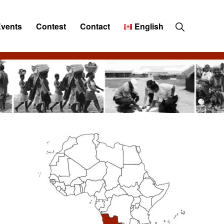
Show
Events
Contest
Contact
English
Search
Primary
Sidebar