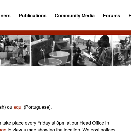
tners
Publications
Community Media
Forums
sh) ou
aqui
(Portuguese).
take place every Friday at 3pm at our Head Office in
age
to view a map showing the location. We post notices