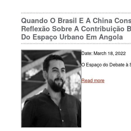
Quando O Brasil E A China Cons
Reflexão Sobre A Contribuição B
Do Espaço Urbano Em Angola
Date: March 18, 2022
O Espaço do Debate à S
Read more