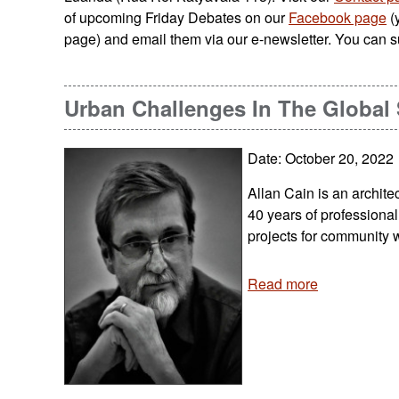
of upcoming Friday Debates on our
Facebook page
(
page) and email them via our e-newsletter. You can s
Urban Challenges In The Global
Date: October 20, 2022
Allan Cain is an archite
40 years of professiona
projects for community 
Read more