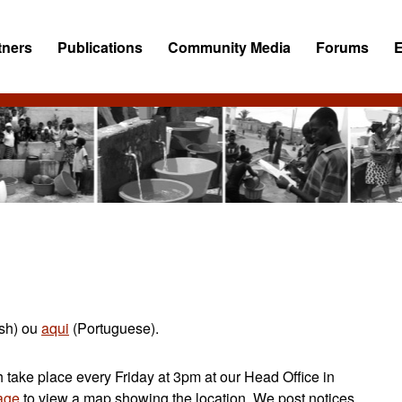
tners
Publications
Community Media
Forums
sh) ou
aqui
(Portuguese).
take place every Friday at 3pm at our Head Office in
age
to view a map showing the location. We post notices