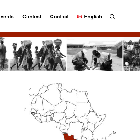
Show
Events
Contest
Contact
English
Search
Primary
Sidebar