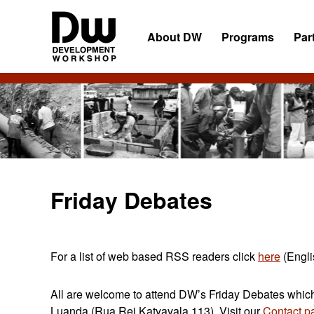
Skip
Skip
Skip
to
to
to
About DW
Programs
Par
primary
main
primary
navigation
content
sidebar
DW
Development
Angola
Workshop
Angola
Friday Debates
For a list of web based RSS readers click
here
(Engli
All are welcome to attend DW’s Friday Debates which 
Luanda (Rua Rei Katyavala 113). Visit our
Contact p