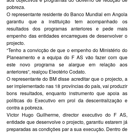
pobreza.
O representante residente do Ban­co Mundial em Angola
garantiu que a instituição tem acompanhado os
resultados dos programas anterio­res e pede mais
empenho das enti­dades encarregues de desenvolver o
projecto.
“Tenho a convicção de que o em­penho do Ministério do
Planeamen­to e a equipa do F AS vão fazer com que
este novo programa se alargue em relação aos
anteriores”, realçou Eleotério Codato.
O representante do BM disse acre­ditar que o projecto, a
ser implemen­tado nas 18 províncias do país, vai produzir
bons resultados, enquanto instrumento que apoia as
políticas do Executivo em prol da descentrali­zação e
contra a pobreza.
Victor Hugo Guilherme, director executivo do F AS,
entidade que desenvolve o projecto, garantiu estarem já
preparadas as condições par a sua execução. Dentro de