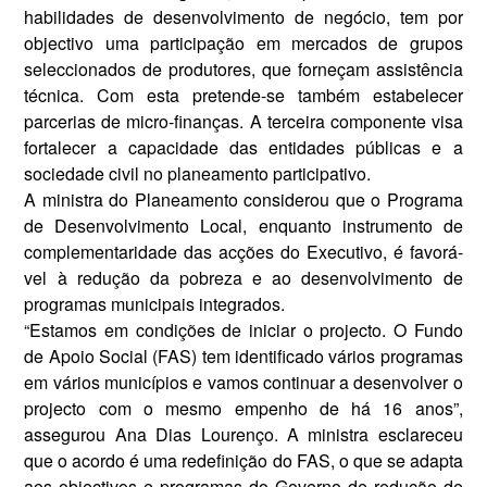
habilidades de de­senvolvimento de negócio, tem por
objectivo uma participação em mer­cados de grupos
seleccionados de produtores, que forneçam assistên­cia
técnica. Com esta pretende-se também estabelecer
parcerias de micro-finanças. A terceira compo­nente visa
fortalecer a capacidade das entidades públicas e a
sociedade civil no planeamento participativo.
A ministra do Planeamento con­siderou que o Programa
de Desen­volvimento Local, enquanto ins­trumento de
complementaridade das acções do Executivo, é favorá­
vel à redução da pobreza e ao de­senvolvimento de
programas mu­nicipais integrados.
“Estamos em condições de ini­ciar o projecto. O Fundo
de Apoio Social (FAS) tem identificado vá­rios programas
em vários municí­pios e vamos continuar a desenvol­ver o
projecto com o mesmo empe­nho de há 16 anos”,
assegurou Ana Dias Lourenço. A ministra esclare­ceu
que o acordo é uma redefinição do FAS, o que se adapta
aos objec­tivos e programas do Governo de redução de