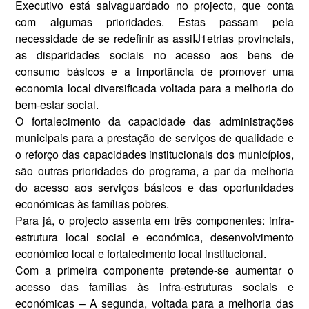
Executivo es­tá salvaguardado no projecto, que conta
com algumas prioridades. Estas passam pela
necessidade de se redefinir as assiIJ1etrias provin­ciais,
as disparidades sociais no acesso aos bens de
consumo bá­sicos e a importância de promo­ver uma
economia local diversi­ficada voltada para a melhoria do
bem-estar social.
O fortalecimento da capacidade das administrações
municipais pa­ra a prestação de serviços de quali­dade e
o reforço das capacidades institucionais dos municípios,
são outras prioridades do programa, a par da melhoria
do acesso aos ser­viços básicos e das oportunidades
económicas às famílias pobres.
Para já, o projecto assenta em três componentes: infra-
estrutura lo­cal social e económica, desenvol­vimento
económico local e forta­lecimento local institucional.
Com a primeira componente pre­tende-se aumentar o
acesso das fa­mílias às infra-estruturas sociais e
económicas – A segunda, voltada para a melhoria das