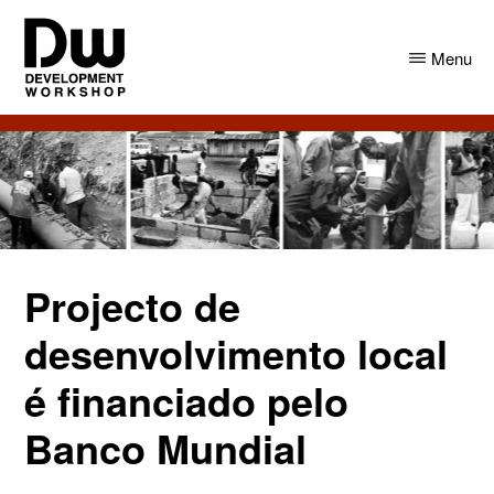
Skip
Skip
to
to
Menu
main
primary
content
sidebar
DW
Development
Angola
Workshop
Angola
Projecto de
desenvolvimento local
é financiado pelo
Banco Mundial