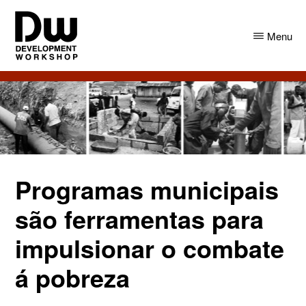
Skip
Skip
to
to
Menu
main
primary
content
sidebar
DW
Development
Angola
Workshop
Angola
Programas municipais
são ferramentas para
impulsionar o combate
á pobreza