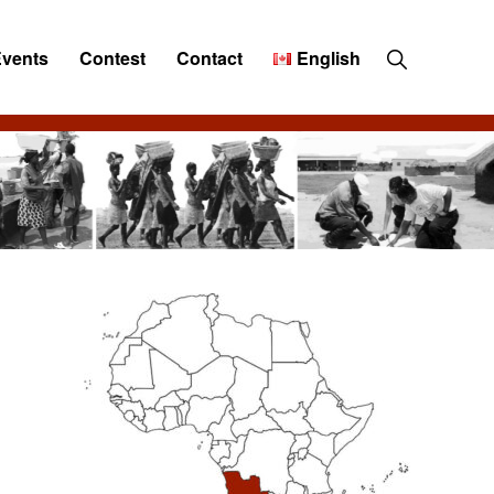
Show
Events
Contest
Contact
English
Search
Primary
Sidebar