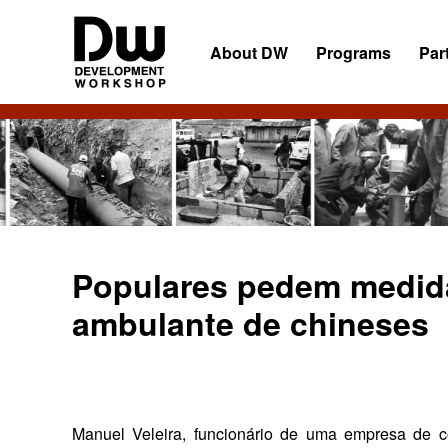
Skip
Skip
Skip
to
to
to
About DW
Programs
Par
primary
main
primary
navigation
content
sidebar
DW
Development
Angola
Workshop
Angola
Populares pedem medid
ambulante de chineses
Manuel Veleira, funcionário de uma empresa de co