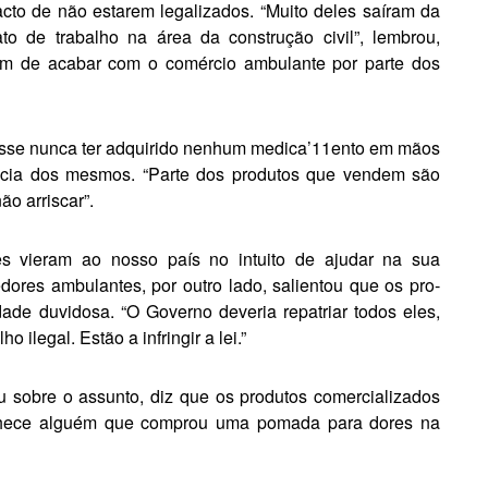
acto de não estarem legalizados. “Muito deles saíram da
o de trabalho na área da construção civil”, lembrou,
im de acabar com o comércio ambulante por parte dos
disse nunca ter adquirido nenhum medica’11ento em mãos
cácia dos mesmos. “Parte dos produtos que vendem são
não arriscar”.
es vieram ao nosso país no intuito de ajudar na sua
ores ambu­lantes, por outro lado, salientou que os pro­
de duvidosa. “O Governo deveria repatriar todos eles,
 ilegal. Estão a infringir a lei.”
 sobre o assunto, diz que os produtos comercializados
onhece alguém que comprou uma pomada para dores na