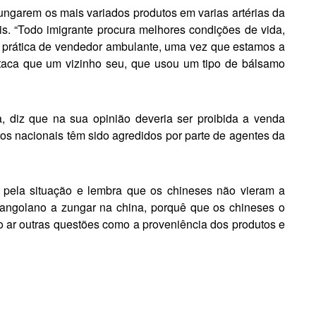
zungarem os mais variados produ­tos em varias artérias da
s. “Todo imigrante procura melhores condições de vida,
a prática de vendedor ambulante, uma vez que estamos a
destaca que um vizinho seu, que usou um tipo de bálsamo
, diz que na sua opinião dev­eria ser proibida a venda
ros nacionais têm sido agredidos por parte de agentes da
o pela situação e lem­bra que os chineses não vieram a
angolano a zungar na china, porquê que os chineses o
o ar outras questões como a proveniência dos produtos e