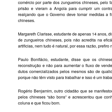
comércio por parte dos zungueiros chineses, pelo f
prisão e vieram a Angola para cumprir um contrat
realçando que o Governo deve tomar medidas a f
chineses.
Margareth Clarisse, estudante de ape­nas 14 anos, 
de zungueiros chineses, pois não acredita na efi
artificias, nem tudo é na­tural, por essa razão, prefiro 
Paulo Bonifácio, estudante, disse que os chines
reconstrução e não para aumentar o fluxo de vended
dutos comercializados pelos mesmos são de qualida
porque não têm visto para trabalhar e isso é um trabalho
Rogério Benjamim, outro cidadão que se manifestou
pelos chineses “são bons” e acres­centou que c
coluna e que ficou bom.