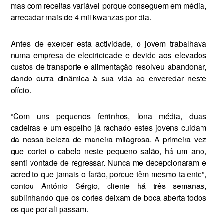
mas com receitas variável porque con­seguem em média,
arrecadar mais de 4 mil kwanzas por dia.
Antes de exercer esta ac­tividade, o jo­vem trabalhava
numa empresa de electricida­de e devido aos elevados
custos de transporte e alimentação re­solveu abando­nar,
dando outra dinâmica à sua vida ao enveredar nes­te
ofício.
“Com uns pequenos fer­rinhos, lona média, duas
cadeiras e um espelho já ra­chado estes jovens cuidam
da nossa bele­za de maneira milagrosa. A primeira vez
que cortei o cabelo neste pequeno salão, há um ano,
senti vontade de regressar. Nunca me decepcionaram e
acredito que jamais o farão, porque têm mes­mo talento”,
contou António Sér­gio, cliente há três semanas,
sublinhando que os cortes dei­xam de boca aberta todos
os que por ali passam.