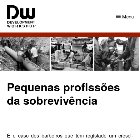
Skip
Skip
to
to
Menu
main
primary
content
sidebar
DW
Development
Angola
Workshop
Angola
Pequenas profissões
da sobrevivência
É o caso dos barbeiros que têm registado um cresci­