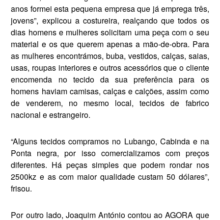
anos formei esta pequena empresa que já emprega três,
jovens”, explicou a costureira, re­alçando que todos os
dias hom­ens e mulheres solicitam uma peça com o seu
material e os que querem apenas a mão-de-obra. Para
as mulheres encontrám­os, buba, vestidos, calças, saias,
usas, roupas interiores e outros acessórios que o cliente
encomenda no tecido da sua preferência para os
homens haviam camisas, calças e calções, assim como
de venderem, no mesmo local, tecidos de fabrico
nacional e estran­geiro.
“Alguns tecidos compramos no Lubango, Cabinda e na
Ponta negra, por isso comercializamos com preços
diferentes. Há peças simples que podem rondar nos
2500kz e as com maior qualidad­e custam 50 dólares”,
frisou.
Por outro lado, Joaquim António contou ao AGORA que