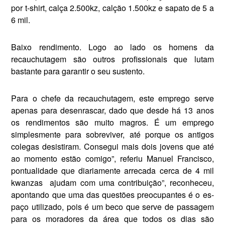
por t-­shirt, calça 2.500kz, calção 1.500kz e sapato de 5 a
6 mil.
Baixo rendimento. Logo ao lado os homens da
recauchuta­gem são outros profissionais que lutam
bastante para garantir o seu sustento.
Para o chefe da recauchuta­gem, este emprego serve
apenas para desenrascar, dado que des­de há 13 anos
os rendimentos são muito magros. É um emprego
simplesmen­te para sobreviver, até porque os antigos
colegas desistiram. Con­segui mais dois jovens que até
ao momento estão comigo”, refe­riu Manuel Francisco,
pontualidade que diariamente arrecada cerca de 4 mil
kwanzas
ajudam com uma contribuição”, reconheceu,
apontando que uma das questões preocupantes é o es­
paço utilizado, pois é um beco que serve de passagem
para os moradores da área que todos os dias são