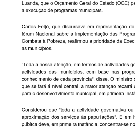
Luanda, que o Orçamento Geral do Estado (OGE) para
a execução de programas mu­nicipais.
Carlos Feijó, que discursava em representação do
fórum Nacional sabre a Implementação das Program
Combate à Pobreza, reafirmou a prioridade da Execut
as municípios.
“Toda a nossa atenção, em termos de actividades go
actividades das municípios, com base nas prog
conhecimento de cada província”, disse. O ministro
que se fará á nível central, a maior atenção recairá
para o desenvo1vimen­to municipal, em primeira instâ
Considerou que “toda a actividade governativa ou
aproximação dos serviços às papu­1ações”. E em h
pública deve, em primeira instância, concentrar-se n