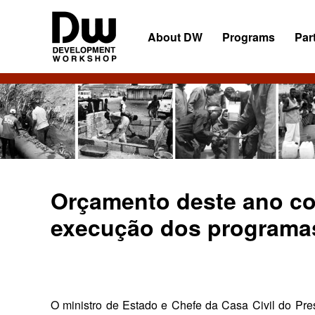
Skip
Skip
Skip
to
to
to
About DW
Programs
Par
primary
main
primary
navigation
content
sidebar
DW
Development
Angola
Workshop
Angola
Orçamento deste ano co
execução dos programa
O ministro de Estado e Chefe da Casa Civil do Pres