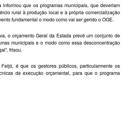
a informou que os programas municipais, que de­veriam
cio rural à produção local e à própria comercialização
ento fundamental o modo co­mo vai ser gerido o OGE.
iva, o orçamento Geral da Estada prevê um conjunto de
gramas municipais e o modo como essa desconcentração
l”, frisou.
eijó, é que os gestores públicos, particularmente os
écnicas de execu­ção orçamental, para que o progra­ma