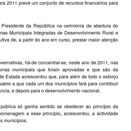
 2011 prevê um con­junto de recursos financeiros pa­ra
 Presidente da Re­pública na cerimónia de abertura do
as Municipais In­tegradas de Desenvolvimento Rural e
iva de, a partir do ano em curso, prestar maior atenção
vernativas, há-de concentrar-se, neste ano de 2011, nas
ramas muni­cipais que foram aprovadas e que são da
 de Estada acrescentou que, para além de todo o esforço
 sabre a que cada um dos municípios fará para contribuir
n­cia, e depois para o desenvolvimento nacional.
 pública só ganha sentido se obedecer ao princípio da
omenagem a esse princípio, acrescentou, a actividade
os municípios.