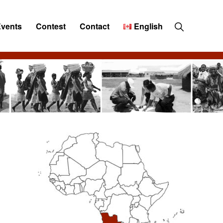
Show
Events
Contest
Contact
English
Search
Primary
Sidebar