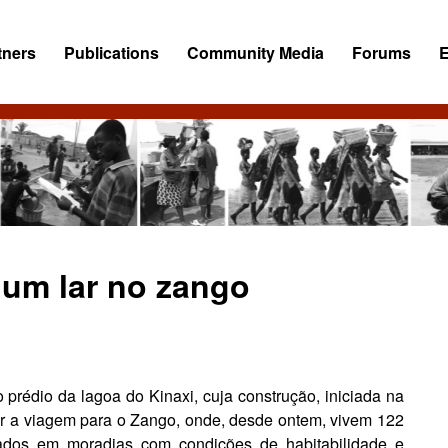
tners
Publications
Community Media
Forums
um lar no zango
rédio da lagoa do Kinaxi, cuja cons­trução, iniciada na
ar a viagem para o Zan­go, onde, desde ontem, vivem 122
ojados em moradias com condições de ha­bitabilidade e