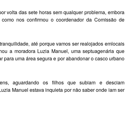
r volta das sete horas sem qualquer problema, embora
, como nos con­firmou o coordenador da Comissão de
tranquilidade, até porque vamos ser realojados emlocais
nhou a moradora Luzia Manuel, uma septuage­nária que
locar para uma área segura e por abandonar o casco urbano
bens, aguardando os fi­lhos que subiam e desciam
uzia Manuel esta­va inquieta por não saber onde iam ser