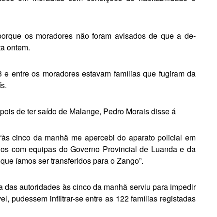
orque os morado­res não foram avisados de que a de­
ta ontem.
e entre os mo­radores estavam famílias que fugi­ram da
s.
pois de ter saí­do de Malange, Pedro Morais disse á
“às cinco da ma­nhã me apercebi do aparato policial em
dos com equi­pas do Governo Provincial de Luanda e da
que ía­mos ser transferidos para o Zango”.
das autorida­des às cinco da manhã serviu para impedir
 pudes­sem infiltrar-se entre as 122 famí­lias registadas