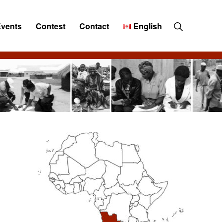
Show
Events
Contest
Contact
English
Search
Primary
Sidebar