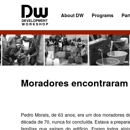
Skip
Skip
Skip
to
to
to
About DW
Programs
Par
primary
main
primary
navigation
content
sidebar
DW
Development
Angola
Workshop
Angola
Moradores encontraram 
Pedro Morais, de 63 anos, era um dos moradores do p
década de 70, nunca foi concluída. Estava a prepar
famílias que saíram do edi­fício. Foram todos al