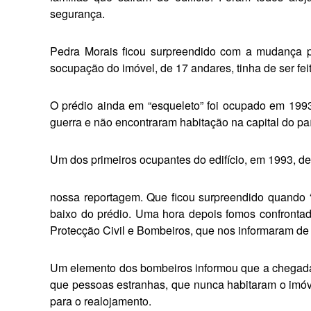
segurança.
Pedra Morais ficou surpreendido com a mudança p
socupação do imóvel, de 17 anda­res, tinha de ser fei
O prédio ainda em “esqueleto” foi ocupado em 1993 
guerra e não encontraram habitação na capital do paí
Um dos primeiros ocupantes do edifício, em 1993, de
nossa reportagem. Que ficou sur­preendido quando 
baixo do prédio. Uma hora de­pois fomos confronta
Protecção Civil e Bombei­ros, que nos informaram de 
Um elemento dos bombeiros in­formou que a chegada 
que pessoas estranhas, que nunca habitaram o imóvel,
para o realojamento.