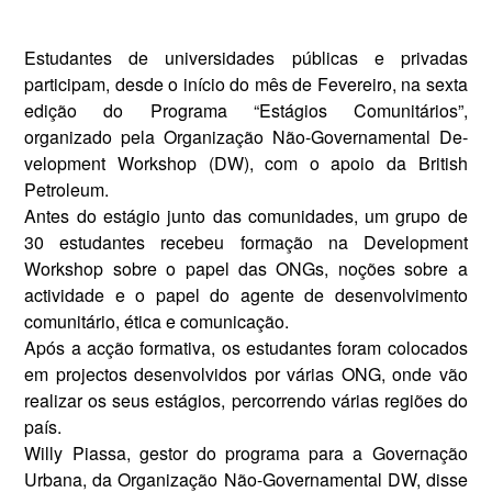
Estudantes de universidades pú­blicas e privadas
participam, desde o início do mês de Fevereiro, na sexta
edição do Programa “Estágios Comunitários”,
organizado pela Or­ganização Não-Governamental De­
velopment Workshop (DW), com o apoio da British
Petroleum.
Antes do estágio junto das co­munidades, um grupo de
30 estu­dantes recebeu formação na Deve­lopment
Workshop sobre o papel das ONGs, noções sobre a
activi­dade e o papel do agente de desen­volvimento
comunitário, ética e comunicação.
Após a acção formativa, os estu­dantes foram colocados
em projec­tos desenvolvidos por várias ONG, onde vão
realizar os seus estágios, percorrendo várias regiões do
país.
Willy Piassa, gestor do progra­ma para a Governação
Urbana, da Organização Não-Governamental DW, disse