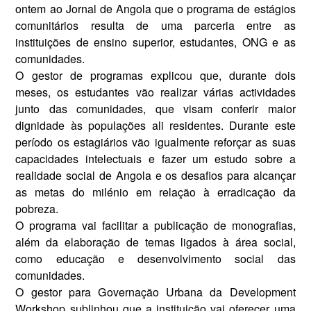
ontem ao Jornal de An­gola que o programa de estágios
comunitários resulta de uma par­ceria entre as
instituições de ensi­no superior, estudantes, ONG e as
comunidades.
O gestor de programas explicou que, durante dois
meses, os estu­dantes vão realizar várias activida­des
junto das comunidades, que vi­sam conferir maior
dignidade às populações ali residentes. Durante este
período os estagiá­rios vão igualmente reforçar as suas
capacidades intelectuais e fa­zer um estudo sobre a
realidade so­cial de Angola e os desafios para al­cançar
as metas do milénio em relação à erradicação da
pobreza.
O programa vai facilitar a publi­cação de monografias,
além da ela­boração de temas ligados à área so­cial,
como educação e desenvolvi­mento social das
comunidades.
O gestor para Governação Urba­na da Development
Workshop su­blinhou que a instituição vai ofere­cer uma