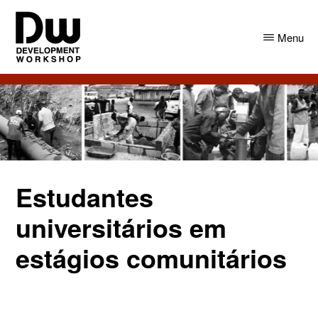
Skip
Skip
to
to
Menu
main
primary
content
sidebar
DW
Development
Angola
Workshop
Angola
Estudantes
universitários em
estágios comunitários