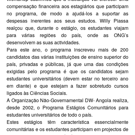
compensação financeira aos estagiários que participam
no programa, de modo a ajudá-los a suportar as
despesas inerentes aos seus estudos. Willy Piassa
realçou que, durante o estágio, os estudan­tes viajam
para várias regiões do país, onde as ONG’s
desenvolvem as suas actividades.
Para este ano, o programa inscre­veu mais de 200
candidatos das vá­rias instituições de ensino superior do
país, privadas e públicas, já que uma das condições
exigidas pelo programa é que os candidatos se­jam
estudantes universitários (de­vem estar no terceiro ano
em dian­te) e que estejam a fazer sobretudo cursos
ligados às Ciências Sociais.
A Organização Não-Governa­mental DW- Angola realiza,
desde 2002, o Programa Estágios Comu­nitários para
estudantes universitá­rios de todo o país.
Estes estágios têm característica essencialmente
comunitárias e os estudantes participam em projectos de