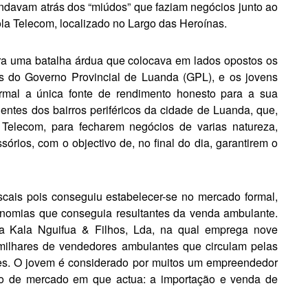
andavam atrás dos “miúdos” que faziam negó­cios junto ao
a Telecom, localizado no Largo das Heroínas.
era uma batalha árdua que colocava em lados opostos os
ais do Governo Provincial de Luanda (GPL), e os jovens
mal a única fonte de rendimento honesto para a sua
ientes dos bairros periféricos da cidade de Luanda, que,
 Telecom, para fecharem negócios de varias natureza,
órios, com o objectivo de, no final do dia, garantirem o
scais pois conseguiu estabelecer-se no mercado formal,
onomias que conse­guia resultantes da venda ambulante.
a Kala ­Nguifua & Filhos, Lda, na qual emprega nove
milhares de vendedores ambulantes que circulam pe­las
des. O jovem é considerado por muitos um empreendedor
to de mercado em que actua: a importação e venda de