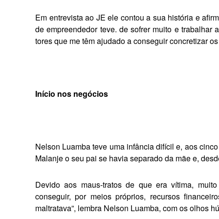
Em entrevista ao JE ele contou a sua história e afir­
de empreendedor teve. de sofrer muito e trabalhar a
tores que me têm ajudado a conseguir concretizar os 
Início nos negócios
Nelson Luamba teve uma in­fância difícil e, aos cinc
Malanje o seu pai se havia separado da mãe e, desd
Devido aos maus-tratos de que era vítima, muit
conseguir, por meios próprios, recursos fi­nancei
maltratava”, lembra Nel­son Luamba, com os olhos hú