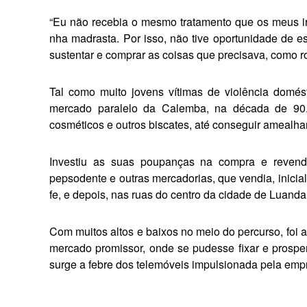
“Eu não recebia o mesmo tratamento que os meus ir
nha madrasta. Por isso, não tive oportunidade de e
sustentar e comprar as coisas que preci­sava, como 
Tal como muito jovens ví­timas de violência domés
mercado paralelo da Calemba, na década de 90.
cosméticos e outros bisca­tes, até conseguir amealha
Investiu as suas poupanças na compra e revend
pepsodente e outras mercadorias, que vendia, ini­ci
fe, e depois, nas ruas do cen­tro da cidade de Luanda
Com muitos altos e baixos no meio do percurso, foi 
mercado promissor, onde se pudesse fixar e prosper
surge a febre dos telemóveis impul­sionada pela emp