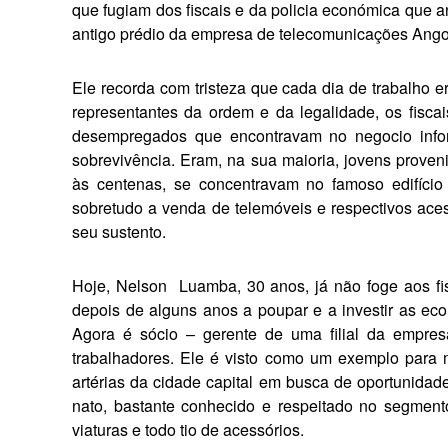
que fugiam dos fiscais e da policia econó­mica que 
antigo prédio da empresa de telecomunicações Angol
Ele recorda com tristeza que cada dia de trabalho 
represen­tantes da ordem e da legali­dade, os fisc
desempregados que encontravam no negocio infor
sobrevivência. Eram, na sua maioria, jovens prove­n
às centenas, se concentravam no famoso edifício
sobretudo a venda de telemóveis e respectivos acess
seu sustento.
Hoje, Nelson
Luamba, 30 anos, já não foge aos fi
depois de alguns anos a poupar e a in­vestir as ec
Agora é sócio – gerente de uma filial da empres
trabalhadores. Ele é visto como um exemplo para 
artérias da cidade capital em busca de oportunida
nato, bastante conhecido e respeitado no segmen
viaturas e todo tio de acessórios.