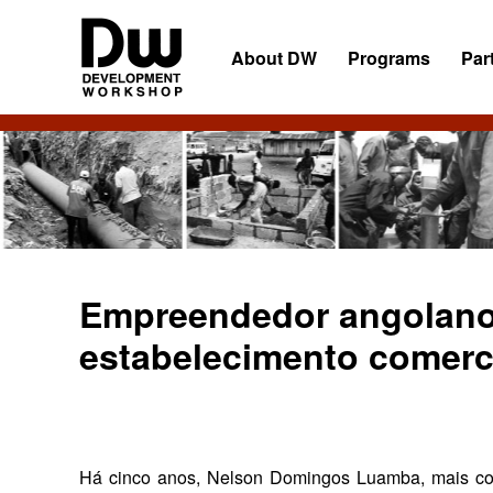
Skip
Skip
Skip
to
to
to
About DW
Programs
Par
primary
main
primary
navigation
content
sidebar
DW
Development
Angola
Workshop
Angola
Empreendedor angolano
estabelecimento comerci
Há cinco anos, Nelson Domin­gos Luamba, mais co