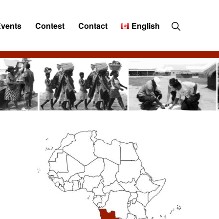
Show
Events
Contest
Contact
English
Search
Primary
Sidebar