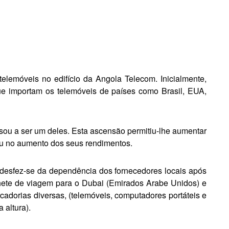
le­móveis no edifício da Angola Telecom. Inicialmente,
ue importam os telemóveis de países como Brasil, EUA,
sou a ser um deles. Esta ascensão permitiu-lhe aumentar
ou no aumen­to dos seus rendimentos.
des­fez-se da dependência dos fornecedores locais após
hete de via­gem para o Dubai (Emirados Arabe Unidos) e
rcadorias diversas, (telemóveis, computadores portáteis e
 altura).