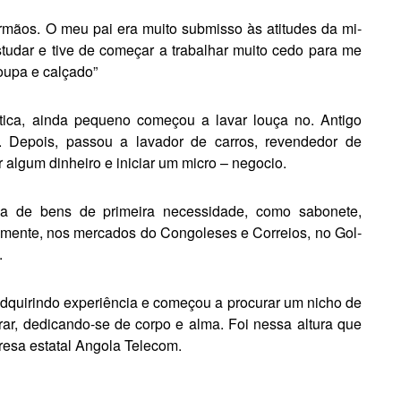
­mãos. O meu pai era muito submisso às atitudes da mi­
studar e tive de começar a trabalhar muito cedo para me
roupa e calçado”
tica, ainda pequeno começou a la­var louça no. Antigo
 Depois, passou a lavador de carros, revendedor de
r algum dinheiro e iniciar um micro – negocio.
a de bens de primeira necessidade, como sabonete,
almente, nos mercados do Congoleses e Correios, no Gol­
.
adquirindo experiência e come­çou a procurar um nicho de
ar, de­dicando-se de corpo e alma. Foi nessa altura que
resa estatal Angola Telecom.