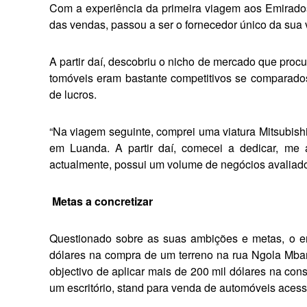
Com a experiência da primeira viagem aos Emirado
das vendas, passou a ser o forne­cedor único da sua v
A partir daí, descobriu o nicho de mercado que pro­c
tomóveis eram bastante com­petitivos se compara
de lucros.
“Na viagem seguinte, com­prei uma viatura Mitsubishi
em Luanda. A partir daí, comecei a dedicar, me 
actualmente, possui um volume de negócios ava­liado
Metas a concretizar
Questionado sobre as suas ambições e metas, o ent
dólares na compra de um terreno na rua Ngola Mband
objectivo de aplicar mais de 200 mil dóla­res na con
um escritório, stand para venda de automóveis aces