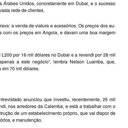
s Árabes Unidos, concretamen­te em Dubai, e o sucesso
asta rede de clientes.
urava: a venda de viatura e acessórios. Os preços dos au­
dos com os preços em Angola, e davam ­uma boa margem
 L200 por 16 mil dólares no Du­bai e a revendi por 28 mil
apenas a este ne­gócio”, lembra Nelson Luam­ba, que,
 em 70 mil dólares.
revis­tado anunciou que investiu, recentemente, 25 mil
i, nos ar­redores da Calemba, e está a trabalhar com o
strução de um esta­belecimento próprio, que vai dispor de
sórios, e manutenção.