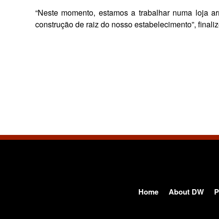
“Neste momento, estamos a trabalhar numa loja arr
construção de raiz do nosso estabeleci­mento”, finali
Home
About DW
P