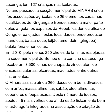
Lucunga, tem 127 crianças matriculadas.
No ano passado, a secção muni­cipal do MINARS criou
três asso­ciações agrícolas, de 25 elementos cada, nas
localidades de Kinganga e Bonde, sendo a maior parte
deles angolanos expulsos da República democrática do
Congo e realojados nestas localidades, onde produ­zem
mandioca, batata-doce, feijão, amendoim (ginguba),
batata rena e hortícolas.
Em 2010, pelo menos 250 chefes de famílias realojadas
na sede mu­nicipal do Bembe e na comuna da Lucunga
receberam 3.500 folhas de chapa de zinco, além de
enxadas, catanas, picaretas, machados, entre outros
instrumentos.
O Minars assistiu ainda 260 idosos com bens diversos,
com arroz, massa alimentar, sabão, óleo ali­mentar,
cobertores e roupa usada. Deste número de idosos,
apoiou 45 mais velhos que ainda estão fisica­mente bem
e farão agora integrados na associação de criação de