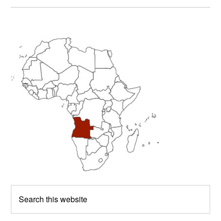
Primary
Sidebar
Search
this
website