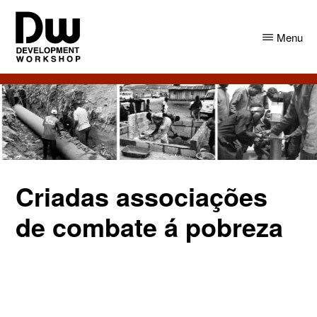
Skip
Skip
to
to
Menu
main
primary
content
sidebar
DW
Development
Angola
Workshop
Angola
Criadas associações
de combate á pobreza