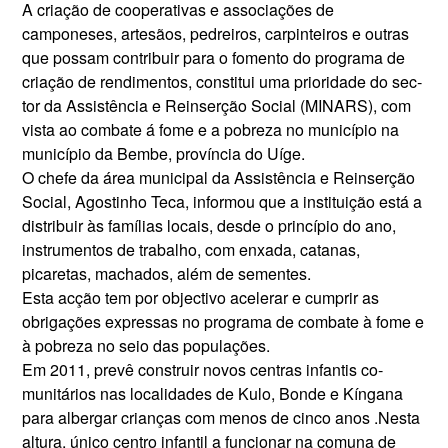
A criação de cooperativas e associações de
camponeses, artesãos, pedreiros, carpinteiros e outras
que possam contribuir para o fomento do programa de
criação de rendimen­tos, constitui uma prioridade do sec­
tor da Assistência e Reinserção Social (MINARS), com
vista ao combate á fome e a pobreza no município na
município da Bembe, província do Uíge.
O chefe da área municipal da As­sistência e Reinserção
Social, Agos­tinho Teca, informou que a institui­ção está a
distribuir às famílias lo­cais, desde o princípio do ano,
ins­trumentos de trabalho, com enxa­da, catanas,
picaretas, machados, além de sementes.
Esta acção tem por objectivo ace­lerar e cumprir as
obrigações ex­pressas no programa de combate à fome e
à pobreza no seio das popu­lações.
Em 2011, prevê cons­truir novos centras infantis co­
munitários nas localidades de Kulo, Bonde e Kíngana
para albergar crianças com menos de cinco anos .Nesta
altura, único centro infantil a funcionar na comuna de