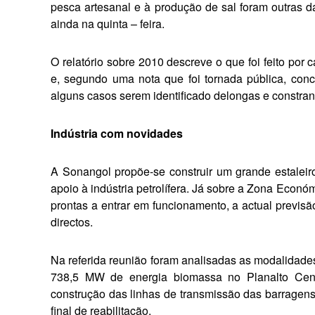
pesca artesanal e à produção de sal foram outras 
ainda na quinta – feira.
O relatório sobre 2010 descreve o que foi feito por
e, segundo uma nota que foi tornada pública, con
alguns casos serem identificado delongas e constran
Indústria com novidades
A Sonangol propõe-se construir um grande estaleir
apoio à indústria petrolífera. Já sobre a Zona Econó
prontas a entrar em funcionamento, a actual previs
directos.
Na referida reunião foram analisa­das as modalidade
738,5 MW de energia biomassa no Planalto Cent
construção das linhas de transmis­são das barrag
final de reabilitação.