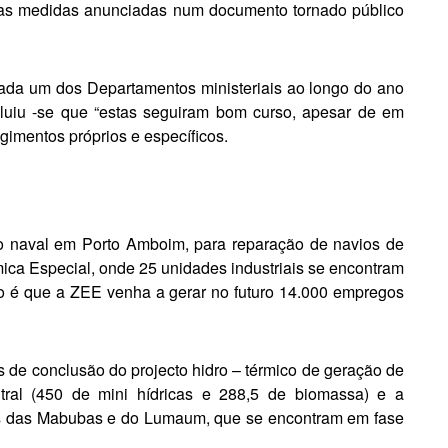
das medidas anunciadas num documento torna­do público
 cada um dos Departamentos ministeriais ao longo do ano
cluiu -se que “estas seguiram bom curso, apesar de em
gimentos próprios e específicos.
o naval em Porto Am­boim, para reparação de navios de
mica Especial, onde 25 unidades industriais se encontram
ão é que a ZEE venha a gerar no futuro 14.000 empregos
s de conclusão do projecto hidro – térmico de geração de
ral (450 de mini hídricas e 288,5 de biomassa) e a
ens das Mabubas e do Lumaum, que se encontram em fase