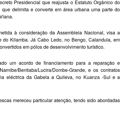
reto Presidencial ­que reajusta o Estatuto Orgânico do
a que delimita e converte em área urbana uma parte do
 Viana.
metida à consideração da Assembleia Nacional, visa a
de do Kilamba. Já Cabo Ledo, no Bengo, Calandula, em
vertidos em pólos de desenvolvi­mento turístico.
rovado um acordo de financiamento para a reparação e
arnibe/Ben­tiaba/Lucira/Dombe-Grande, e os contratos
gia eléctrica da Gabela a Quileva, no Kuanza -Sul e a
escas mere­ceu particular atenção, tendo sido abordadas