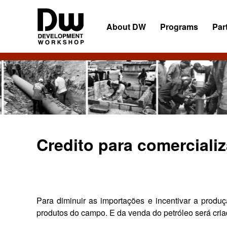
Skip
Skip
Skip
to
to
to
About DW
Programs
Par
primary
main
primary
navigation
content
sidebar
DW
Development
Angola
Workshop
Angola
Credito para comerciali
Para diminuir as importações e incentivar a produç
produtos do campo. E da venda do petróleo será cria