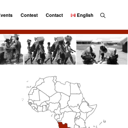
Show
Events
Contest
Contact
English
Search
Primary
Sidebar