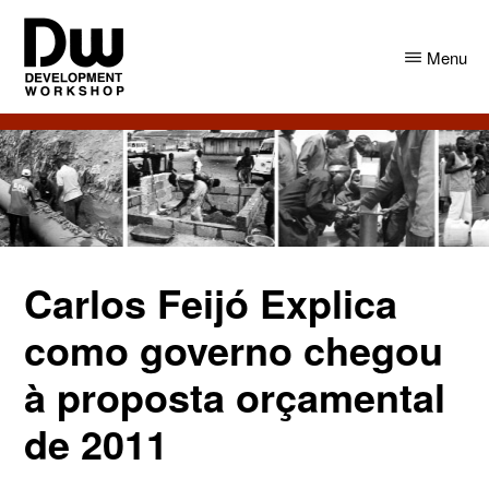
Skip
Skip
to
to
Menu
main
primary
content
sidebar
DW
Development
Angola
Workshop
Angola
Carlos Feijó Explica
como governo chegou
à proposta orçamental
de 2011