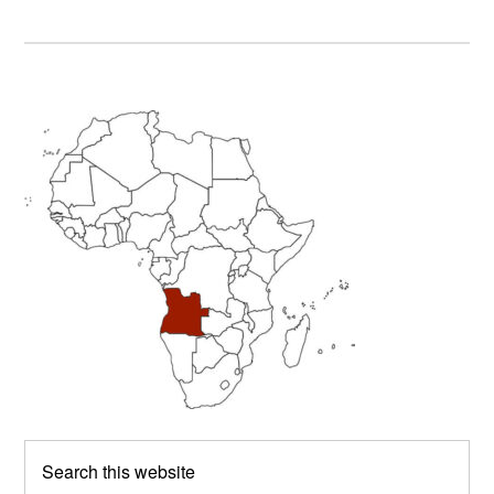
Primary
Sidebar
Search
this