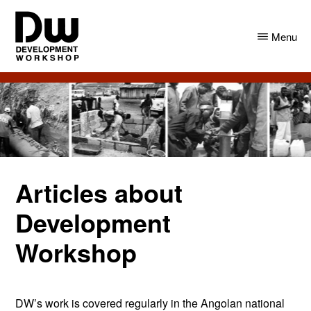
Skip
Skip
to
to
Menu
main
primary
content
sidebar
DW
Development
Angola
Workshop
Angola
Articles about
Development
Workshop
DW’s work is covered regularly in the Angolan national