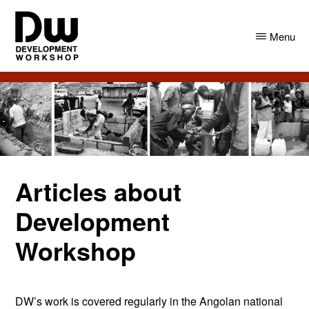
Skip
Skip
to
to
Menu
main
primary
content
sidebar
DW
Development
Angola
Workshop
Angola
Articles about
Development
Workshop
DW’s work is covered regularly in the Angolan national