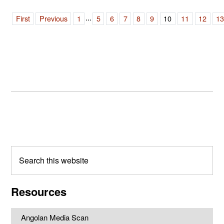
...
First
Previous
1
5
6
7
8
9
10
11
12
1
Primary
Sidebar
Search
this
website
Resources
Angolan Media Scan